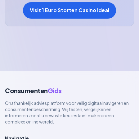
Visit 1 Euro Storten Casino Ideal
Consumenten
Gids
Onafhankelijk adviesplatform voor veilig digitaal navigeren en
consumentenbescherming. Wij testen, vergelijken en
informeren zodat u bewuste keuzes kunt maken in een
complexe online wereld.
Navigatie