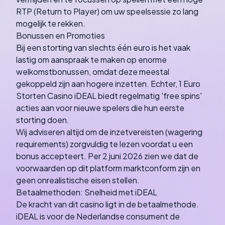
RTP (Return to Player) om uw speelsessie zo lang
mogelijk te rekken.
Bonussen en Promoties
Bij een storting van slechts één euro is het vaak
lastig om aanspraak te maken op enorme
welkomstbonussen, omdat deze meestal
gekoppeld zijn aan hogere inzetten. Echter, 1 Euro
Storten Casino iDEAL biedt regelmatig 'free spins'
acties aan voor nieuwe spelers die hun eerste
storting doen.
Wij adviseren altijd om de inzetvereisten (wagering
requirements) zorgvuldig te lezen voordat u een
bonus accepteert. Per 2 juni 2026 zien we dat de
voorwaarden op dit platform marktconform zijn en
geen onrealistische eisen stellen.
Betaalmethoden: Snelheid met iDEAL
De kracht van dit casino ligt in de betaalmethode.
iDEAL is voor de Nederlandse consument de