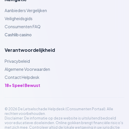
Aanbieders Vergelijken
Veiligheidsgids
Consumenten FAQ
Cashlib casino
Verantwoordelijkheid
Privacybeleid
Algemene Voorwaarden
Contact Helpdesk
18+ Speel Bewust
© 2026 De Letselschade Helpdesk (Consumenten Portaal). Alle
rechten voorbehouden.
Disclaimer: De informatie op deze website is uitsluitend bedoeld
voor educatieve doeleinden. Online gokken brengt financiële risico's
met zich mee. Controleer altijd de lokale wetgeving in uw jurisdictie