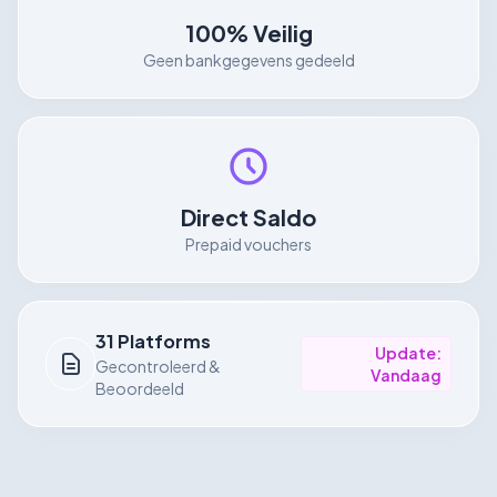
100% Veilig
Geen bankgegevens gedeeld
Direct Saldo
Prepaid vouchers
31 Platforms
Update:
Gecontroleerd &
Vandaag
Beoordeeld