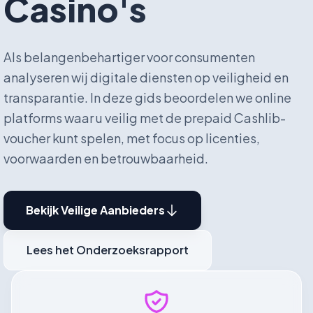
Casino's
Als belangenbehartiger voor consumenten
analyseren wij digitale diensten op veiligheid en
transparantie. In deze gids beoordelen we online
platforms waar u veilig met de prepaid Cashlib-
voucher kunt spelen, met focus op licenties,
voorwaarden en betrouwbaarheid.
Bekijk Veilige Aanbieders
Lees het Onderzoeksrapport