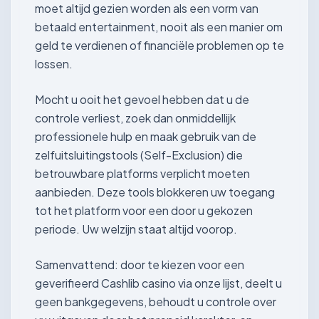
moet altijd gezien worden als een vorm van
betaald entertainment, nooit als een manier om
geld te verdienen of financiële problemen op te
lossen.
Mocht u ooit het gevoel hebben dat u de
controle verliest, zoek dan onmiddellijk
professionele hulp en maak gebruik van de
zelfuitsluitingstools (Self-Exclusion) die
betrouwbare platforms verplicht moeten
aanbieden. Deze tools blokkeren uw toegang
tot het platform voor een door u gekozen
periode. Uw welzijn staat altijd voorop.
Samenvattend: door te kiezen voor een
geverifieerd Cashlib casino via onze lijst, deelt u
geen bankgegevens, behoudt u controle over