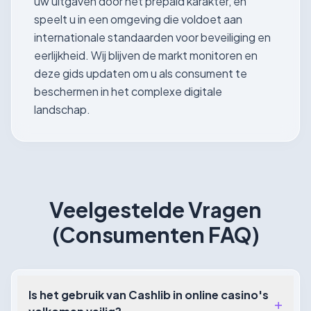
uw uitgaven door het prepaid karakter, en
speelt u in een omgeving die voldoet aan
internationale standaarden voor beveiliging en
eerlijkheid. Wij blijven de markt monitoren en
deze gids updaten om u als consument te
beschermen in het complexe digitale
landschap.
Veelgestelde Vragen
(Consumenten FAQ)
Is het gebruik van Cashlib in online casino's
+