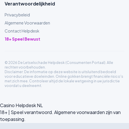
Verantwoordelijkheid
Privacybeleid
Algemene Voorwaarden
Contact Helpdesk
18+ Speel Bewust
© 2026 De Letselschade Helpdesk (Consumenten Portaal). Alle
rechten voorbehouden.
Disclaimer: De informatie op deze website is uitsluitend bedoeld
voor educatieve doeleinden. Online gokken brengt financiële risico's
met zich mee. Controleer altijd de lokale wetgeving in uw jurisdictie
voordat u deelneemt.
Casino Helpdesk NL
18+ | Speel verantwoord. Algemene voorwaarden zijn van
toepassing.