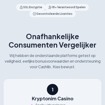
SSL Encryptie
18+ Verantwoord Spelen
Gecontroleerde Licenties
Onafhankelijke
Consumenten Vergelijker
Wij hebben de onderstaande platforms getest op
veiligheid, eerlijke bonusvoorwaarden en ondersteuning
voor Cashlib. Kies bewust.
1
Kryptonim Casino