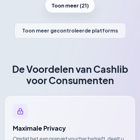
Toon meer (21)
Toon meer gecontroleerde platforms
De Voordelen van Cashlib
voor Consumenten
Maximale Privacy
Omdat het een prepaid voucher betreft, deelt u