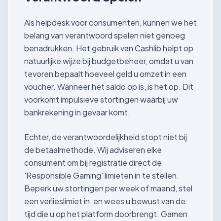
Als helpdesk voor consumenten, kunnen we het
belang van verantwoord spelen niet genoeg
benadrukken. Het gebruik van Cashlib helpt op
natuurlijke wijze bij budgetbeheer, omdat u van
tevoren bepaalt hoeveel geld u omzet in een
voucher. Wanneer het saldo op is, is het op. Dit
voorkomt impulsieve stortingen waarbij uw
bankrekening in gevaar komt.
Echter, de verantwoordelijkheid stopt niet bij
de betaalmethode. Wij adviseren elke
consument om bij registratie direct de
'Responsible Gaming' limieten in te stellen.
Beperk uw stortingen per week of maand, stel
een verlieslimiet in, en wees u bewust van de
tijd die u op het platform doorbrengt. Gamen