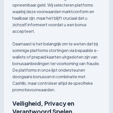
opneembaar geld. Wij selecteren platforms
waarbij deze voorwaarden marktconform en
haalbaar zijn, maar het blijft cruciaal dat u
zichzelf informeert voordat u een bonus
accepteert.
Daarnaast is het belangrijk om te weten dat bij
sommige platforms stortingen via bepaalde e-
wallets of prepaid kaarten uitgesloten zijn van
bonusaanbiedingen ter voorkoming van fraude.
De platforms in onze lijst ondersteunen
doorgaans bonussen in combinatie met
Cashlib, maar controleer altijd de specifieke
promotievoorwaarden.
Veiligheid, Privacy en
Verantwoord Spelen