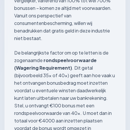
vergelijker, variërend van 100% tot wel 700%
bonussen – komen ze altijd met voorwaarden.
Vanuit ons perspectief van
consumentenbescherming, willen wij
benadrukken dat gratis geld in deze industrie
niet bestaat.
De belangrijkste factor om op te letten is de
zogenaamde
rondspeelvoorwaarde
(Wagering Requirement)
. Dit getal
(bijvoorbeeld 35x of 40x) geeft aan hoe vaak u
het ontvangen bonusbedrag moet inzetten
voordat u eventuele winsten daadwerkelijk
kunt laten uitbetalen naar uw bankrekening.
Stel, u ontvangt €100 bonus met een
rondspeelvoorwaarde van 40x. U moet dan in
totaal voor €4000 aan inzetten plaatsen
voordat de bonus wordt omgezet in