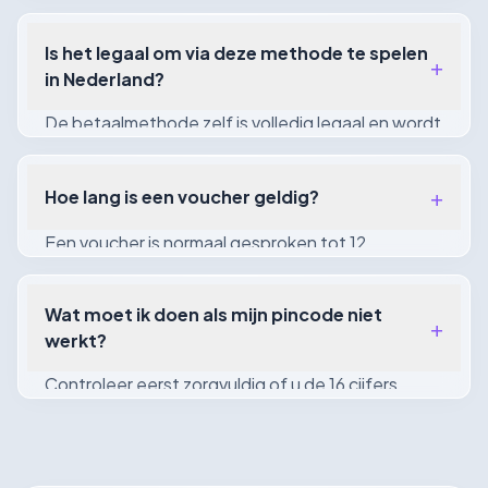
deze methode gewoon voor de
welkomstbonussen, in tegenstelling tot sommige
Is het legaal om via deze methode te spelen
e-wallets die vaak worden uitgesloten. U kunt
+
in Nederland?
dus profiteren van de percentages en gratis spins
zoals vermeld in onze vergelijker. Lees echter
De betaalmethode zelf is volledig legaal en wordt
altijd de specifieke bonusvoorwaarden van het
internationaal erkend als een veilig betaalmiddel.
platform.
Het is echter belangrijk dat u als consument kiest
+
Hoe lang is een voucher geldig?
voor platforms die de juiste licenties bezitten om
diensten aan te bieden in uw jurisdictie. Onze lijst
Een voucher is normaal gesproken tot 12
focust op platforms met gecontroleerde,
maanden na aankoop geldig. Na deze periode
internationale licenties die strenge
kunnen er administratiekosten in rekening worden
veiligheidseisen hanteren.
Wat moet ik doen als mijn pincode niet
gebracht op het resterende saldo door de
+
werkt?
uitgever van de voucher. Wij adviseren de
voucher relatief snel na aankoop te gebruiken.
Controleer eerst zorgvuldig of u de 16 cijfers
correct heeft overgenomen zonder spaties. Als
de code nog steeds weigert, neem dan direct
contact op met de officiële klantenservice van